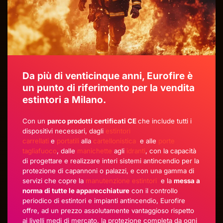
Da più di venticinque anni, Eurofire è
un punto di riferimento per la vendita
estintori a Milano.
Con un
parco prodotti certificati CE
che include tutti i
dispositivi necessari, dagli
estintori
carrellati
e
portatili
alla
cartellonistica
e alle
porte
tagliafuoco
, dalle
manichette
agli
idranti
, con la capacità
di progettare e realizzare interi sistemi antincendio per la
protezione di capannoni o palazzi, e con una gamma di
servizi che copre la
manutenzione estintori
e la
messa a
norma di tutte le apparecchiature
con il controllo
periodico di estintori e impianti antincendio, Eurofire
offre, ad un prezzo assolutamente vantaggioso rispetto
ai livelli medi di mercato, la protezione completa da ogni